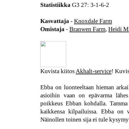
Statistiikka
G3 27: 3-1-6-2
Kasvattaja
-
Knoxdale Farm
Omistaja
-
Branwen Farm
,
Heidi M
Kuvista kiitos
Akhalt-service
! Kuvis
Ebba on luonteeltaan hieman arkail
asioihin vaan on epävarma lähes
poikkeus Ebban kohdalla. Tamma o
kaikkensa kilpailuissa. Ebba on v
Näinollen toinen sija ei tule kysym