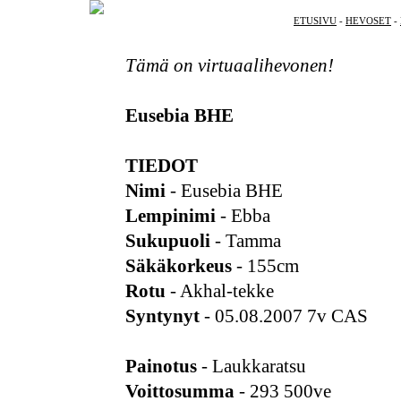
ETUSIVU
-
HEVOSET
-
Tämä on virtuaalihevonen!
Eusebia BHE
TIEDOT
Nimi
- Eusebia BHE
Lempinimi
- Ebba
Sukupuoli
- Tamma
Säkäkorkeus
- 155cm
Rotu
- Akhal-tekke
Syntynyt
- 05.08.2007 7v CAS
Painotus
- Laukkaratsu
Voittosumma
- 293 500ve