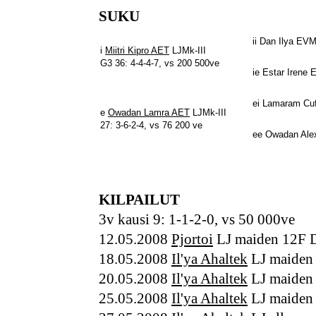
SUKU
ii Dan Ilya EV
i
Miitri Kipro AET
LJMk-III
G3 36: 4-4-4-7, vs 200 500ve
ie Estar Irene
ei Lamaram C
e
Owadan Lamra AET
LJMk-III
27: 3-6-2-4, vs 76 200 ve
ee Owadan Ale
KILPAILUT
3v kausi 9: 1-1-2-0, vs 50 000ve
12.05.2008
Pjortoi
LJ maiden 12F 
18.05.2008
Il'ya Ahaltek
LJ maiden
20.05.2008
Il'ya Ahaltek
LJ maiden
25.05.2008
Il'ya Ahaltek
LJ maiden