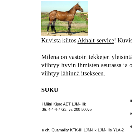
Kuvista kiitos
Akhalt-service
! Kuvi
Milena on vastoin tekkejen yleisintä 
viihtyy hyvin ihmisten seurassa ja
viihtyy lähinnä itsekseen.
SUKU
i
Miitri Kipro AET
LJM-IIIk
36: 4-4-4-7 G3, vs 200 500ve
e ch.
Quamalitý
KTK-III LJM-IIk LJM-IIIs YLA-2