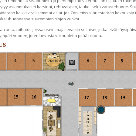
sin remontoitu sisäpuolelta ja pienempi tallirakennus on hiljattain rakenne
ytyy asianmukaiset karsinat, rehuvarasto, tauko- sekä varustehuone. S
oidetaan kaikki virallisemmat asiat. Jos Zonjietissa järjestetään kokouksia
leskeluhuoneessa suurempien tilojen vuoksi.
laa antaa pihatot, joissa usein majailevatkin sellaiset, jotka eivät täysipäiv
mpäri vuoden, joten hevosia voi huoletta pitää ulkona.
US