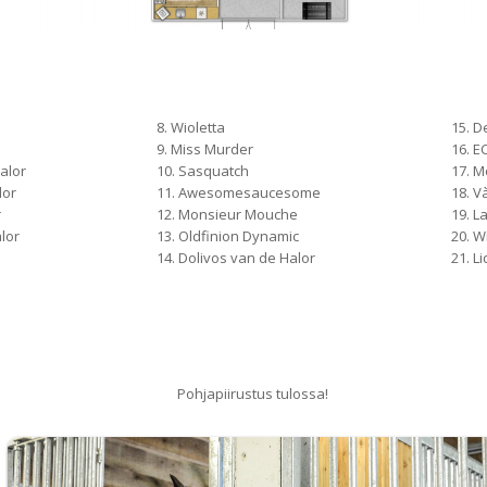
8. Wioletta
15. D
d
9. Miss Murder
16. 
alor
10. Sasquatch
17. 
lor
11. Awesomesaucesome
18. 
r
12. Monsieur Mouche
19. 
lor
13. Oldfinion Dynamic
20. W
14. Dolivos van de Halor
21. L
Pohjapiirustus tulossa!