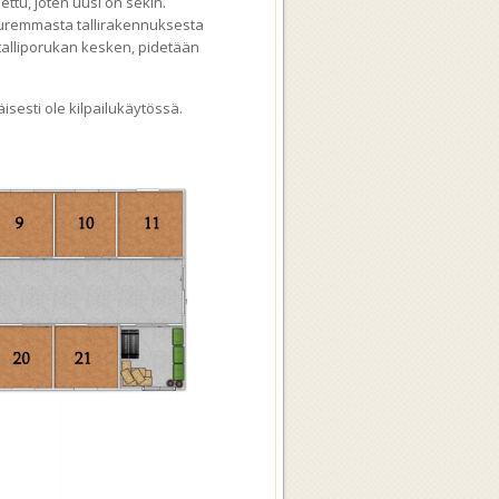
ttu, joten uusi on sekin.
uuremmasta tallirakennuksesta
 talliporukan kesken, pidetään
äisesti ole kilpailukäytössä.