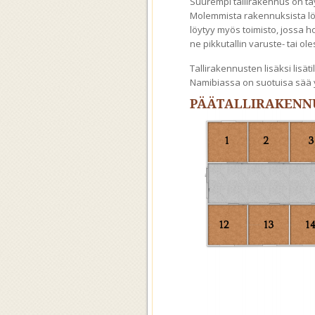
Suurempi tallirakennus on täy
Molemmista rakennuksista lö
löytyy myös toimisto, jossa h
ne pikkutallin varuste- tai o
Tallirakennusten lisäksi lisäti
Namibiassa on suotuisa sää y
PÄÄTALLIRAKENN