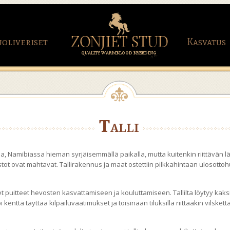
uoliveriset
Kasvatus
Talli
ssa, Namibiassa hieman syrjäisemmällä paikalla, mutta kuitenkin riittävän l
astot ovat mahtavat. Tallirakennus ja maat ostettiin pilkkahintaan ulosotto
et puitteet hevosten kasvattamiseen ja kouluttamiseen. Tallilta löytyy kaks
i kenttä täyttää kilpailuvaatimukset ja toisinaan tiluksilla riittääkin vilske