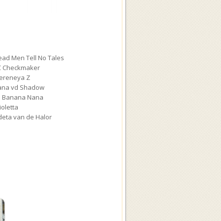
ead Men Tell No Tales
EC Checkmaker
Mereneya Z
Vàna vd Shadow
La Banana Nana
ioletta
ideta van de Halor