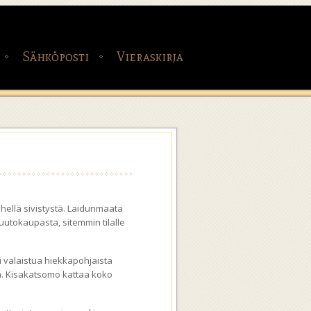
Sähköposti
Vieraskirja
ähellä sivistystä. Laidunmaata
huutokaupasta, sitemmin tilalle
i valaistua hiekkapohjaista
ttä. Kisakatsomo kattaa koko