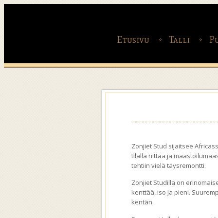
Etusivu
Talli
P
Zonjiet Stud sijaitsee Africa
tilalla riittää ja maastoiluma
tehtiin vielä täysremontti.
Zonjiet Studilla on erinomais
kenttää, iso ja pieni. Suuremp
kentän.