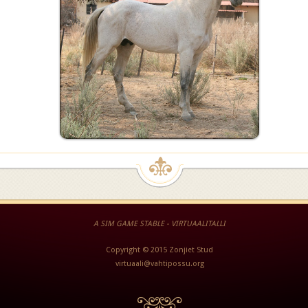
A SIM GAME STABLE - VIRTUAALITALLI
Copyright © 2015 Zonjiet Stud
virtuaali@vahtipossu.org